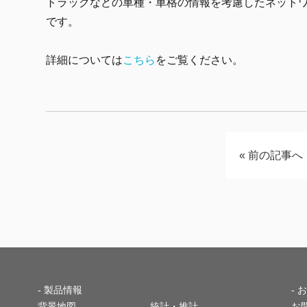
トラックなどの車種・車格の情報を考慮したネットワ
です。
詳細については
こちら
をご覧ください。
«
前の記事へ
-
製品情報
-
背景地図
統計・推計
お