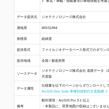
車高・車幅・積載量等の車格情報を考慮
データ提供元
ジオテクノロジーズ株式会社
測地系
WGS1984
座標系
経緯度
提供形式
ファイルジオデータベース形式でのダウン
提供地域
全国 / 都道府県
ジオテクノロジーズ株式会社 道路データ（202
ソースデータ
月度版
仕様書を以下のページからダウンロードし
データ属性
ArcGIS Geo Suite 車種別規制付き道路
動作環境：ArcGIS Pro 3.1 以上
備考
・本製品に、背景地図の収録はございませ