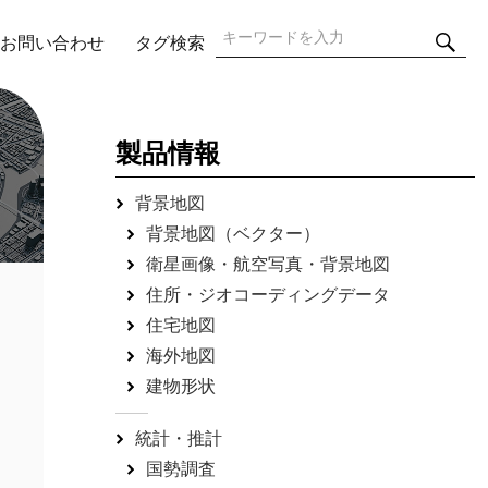
検
検
お問い合わせ
タグ検索
索
索:
製品情報
背景地図
背景地図（ベクター）
衛星画像・航空写真・背景地図
住所・ジオコーディングデータ
住宅地図
海外地図
建物形状
統計・推計
国勢調査