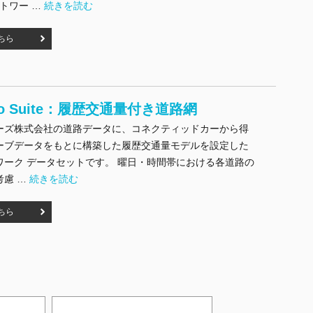
"ArcGIS Geo Suite：道路網" の
ットワー …
続きを読む
ちら
Geo Suite：履歴交通量付き道路網
ーズ株式会社の道路データに、コネクティッドカーから得
ーブデータをもとに構築した履歴交通量モデルを設定した
ワーク データセットです。 曜日・時間帯における各道路の
"ArcGIS Geo Suite：履歴交通量付き道路網" の
考慮 …
続きを読む
ちら