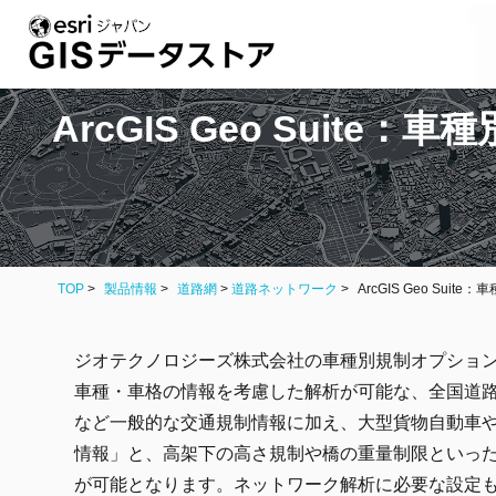
ArcGIS Geo Suite
TOP
製品情報
道路網
>
道路ネットワーク
ArcGIS Geo Sui
ジオテクノロジーズ株式会社の車種別規制オプショ
車種・車格の情報を考慮した解析が可能な、全国道路
など一般的な交通規制情報に加え、大型貨物自動車
情報」と、高架下の高さ規制や橋の重量制限といっ
が可能となります。ネットワーク解析に必要な設定も完了済みの