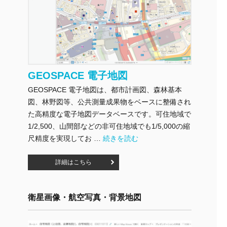
GEOSPACE 電子地図
GEOSPACE 電子地図は、都市計画図、森林基本
図、林野図等、公共測量成果物をベースに整備され
た高精度な電子地図データベースです。可住地域で
1/2,500、山間部などの非可住地域でも1/5,000の縮
"GEOSPACE 電子地図" の
尺精度を実現してお …
続きを読む
詳細はこちら
衛星画像・航空写真・背景地図