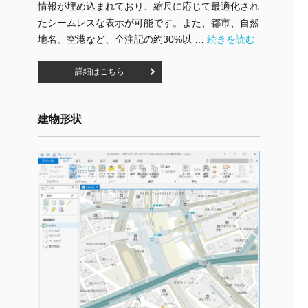
情報が埋め込まれており、縮尺に応じて最適化され
たシームレスな表示が可能です。また、都市、自然
"日本語版SDBW" の
地名、空港など、全注記の約30%以 …
続きを読む
詳細はこちら
建物形状