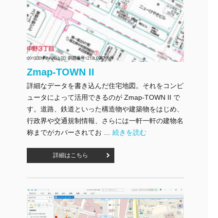
Zmap-TOWN II
詳細なデータを書き込んだ住宅地図。それをコンピ
ュータによって活用できるのが Zmap-TOWN II で
す。道路、鉄道といった構造物や建築物をはじめ、
行政界や交通規制情報、さらには一軒一軒の建物名
"Zmap-TOWN II" の
称までがカバーされてお …
続きを読む
詳細はこちら