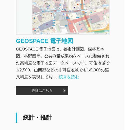
GEOSPACE 電子地図
GEOSPACE 電子地図は、都市計画図、森林基本
図、林野図等、公共測量成果物をベースに整備され
た高精度な電子地図データベースです。可住地域で
1/2,500、山間部などの非可住地域でも1/5,000の縮
"GEOSPACE 電子地図" の
尺精度を実現してお …
続きを読む
詳細はこちら
統計・推計