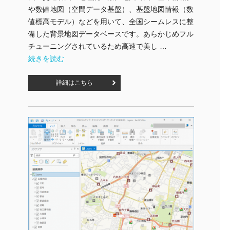
や数値地図（空間データ基盤）、基盤地図情報（数
値標高モデル）などを用いて、全国シームレスに整
備した背景地図データベースです。あらかじめフル
チューニングされているため高速で美し …
"ESRIジャパン データコンテンツ スターターパック：公共地図
続きを読む
詳細はこちら