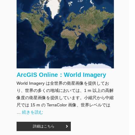
ArcGIS Online：World Imagery
World Imagery は全世界の衛星画像を提供してお
り、世界の多くの地域においては、1 m 以上の高解
像度の衛星画像を提供しています。小縮尺から中縮
尺では 15 m の TerraColor 画像、世界レベルでは
"ArcGIS Online：World Imagery" の
…
続きを読む
詳細はこちら