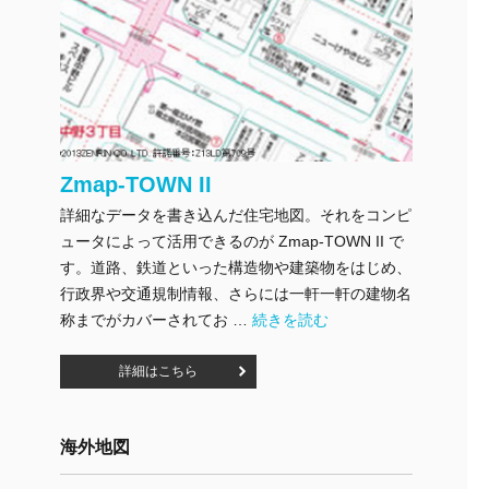
Zmap-TOWN II
詳細なデータを書き込んだ住宅地図。それをコンピ
ュータによって活用できるのが Zmap-TOWN II で
す。道路、鉄道といった構造物や建築物をはじめ、
行政界や交通規制情報、さらには一軒一軒の建物名
"Zmap-TOWN II" の
称までがカバーされてお …
続きを読む
詳細はこちら
海外地図