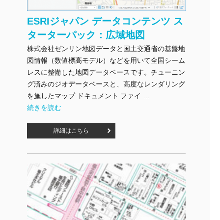
ESRIジャパン データコンテンツ ス
ターターパック：広域地図
株式会社ゼンリン地図データと国土交通省の基盤地
図情報（数値標高モデル）などを用いて全国シーム
レスに整備した地図データベースです。チューニン
グ済みのジオデータベースと、高度なレンダリング
を施したマップ ドキュメント ファイ …
"ESRIジャパン データコンテンツ スターターパック：広域地図
続きを読む
詳細はこちら