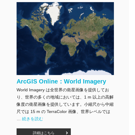
ArcGIS Online：World Imagery
World Imagery は全世界の衛星画像を提供してお
り、世界の多くの地域においては、1 m 以上の高解
像度の衛星画像を提供しています。小縮尺から中縮
尺では 15 m の TerraColor 画像、世界レベルでは
"ArcGIS Online：World Imagery" の
…
続きを読む
詳細はこちら