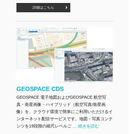
詳細はこちら
GEOSPACE CDS
GEOSPACE 電子地図およびGEOSPACE 航空写
真・衛星画像・ハイブリッド（航空写真/衛星画
像）を、クラウド環境で簡単にご利用いただけるイ
ンターネット配信サービスです。地図・写真コンテ
"GEOSPACE CDS" の
ンツを19段階の縮尺レベルご …
続きを読む