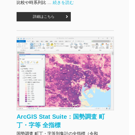
"ArcGIS Stat Suite：国勢調査 メッシュ" の
比較や時系列比 …
続きを読む
詳細はこちら
ArcGIS Stat Suite：国勢調査 町
丁・字等 全指標
国勢調査 町丁・字等別集計の全指標（令和