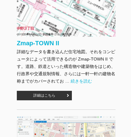
Zmap-TOWN II
詳細なデータを書き込んだ住宅地図。それをコンピ
ュータによって活用できるのが Zmap-TOWN II で
す。道路、鉄道といった構造物や建築物をはじめ、
行政界や交通規制情報、さらには一軒一軒の建物名
"Zmap-TOWN II" の
称までがカバーされてお …
続きを読む
詳細はこちら