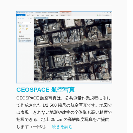
GEOSPACE 航空写真
GEOSPACE 航空写真は、公共測量作業規程に則し
て作成された 1/2,500 縮尺の航空写真です。地図で
は表現しきれない地形や建物の全体像も高い精度で
把握できる、地上 25 cm の高解像度写真をご提供
"GEOSPACE 航空写真" の
します（一部地 …
続きを読む