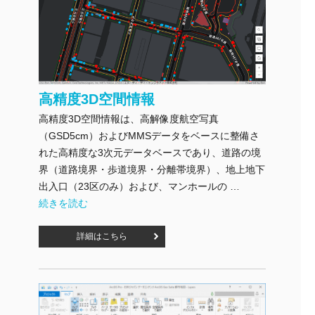
高精度3D空間情報
高精度3D空間情報は、高解像度航空写真
（GSD5cm）およびMMSデータをベースに整備さ
れた高精度な3次元データベースであり、道路の境
界（道路境界・歩道境界・分離帯境界）、地上地下
出入口（23区のみ）および、マンホールの …
"高精度3D空間情報" の
続きを読む
詳細はこちら