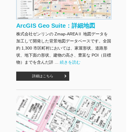
ArcGIS Geo Suite：詳細地図
株式会社ゼンリンの Zmap-AREAⅡ 地図データを
加工して開発した背景地図データベースです。全国
約 1,300 市区町村においては、家屋形状、道路形
状、地下面の形状、建物の高さ、豊富な POI（目標
"ArcGIS Geo Suite：詳細地図" の
物）までを含んだ詳 …
続きを読む
詳細はこちら