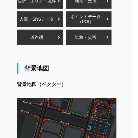
住所・エリア・境界
地形・土地
ポイントデータ
人流・SNSデータ
（POI）
道路網
気象・災害
背景地図
背景地図（ベクター）