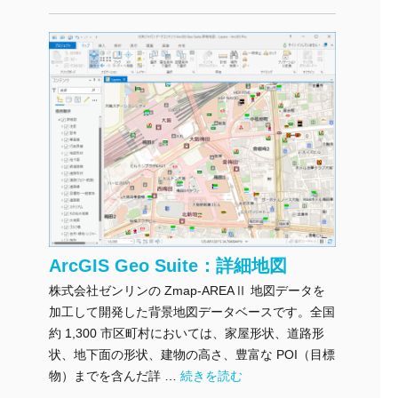
ArcGIS Geo Suite：詳細地図
株式会社ゼンリンの Zmap-AREAⅡ 地図データを
加工して開発した背景地図データベースです。全国
約 1,300 市区町村においては、家屋形状、道路形
状、地下面の形状、建物の高さ、豊富な POI（目標
"ArcGIS Geo Suite：詳細地図" の
物）までを含んだ詳 …
続きを読む