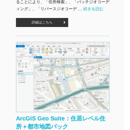
ることにより、「住所検索」、「バッチジオコーデ
"ArcGIS Geo Suite：
ィング」、「リバースジオコーデ …
続きを読む
詳細はこちら
ArcGIS Geo Suite：住居レベル住
所＋都市地図パック