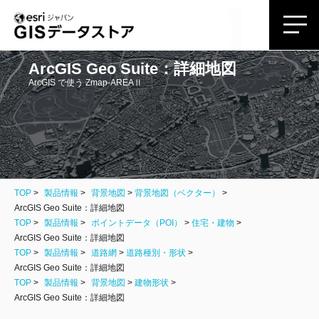
ArcGIS Geo Suite：詳細地図
ArcGIS で使う Zmap-AREAⅡ
TOP
製品情報
背景地図
>
背景地図（ベクター）
ArcGIS Geo Suite：詳細地図
TOP
製品情報
ポイントデータ（POI）
>
住宅・建物
ArcGIS Geo Suite：詳細地図
TOP
製品情報
道路網
>
道路種別・形状
ArcGIS Geo Suite：詳細地図
TOP
製品情報
背景地図
>
建物形状
ArcGIS Geo Suite：詳細地図