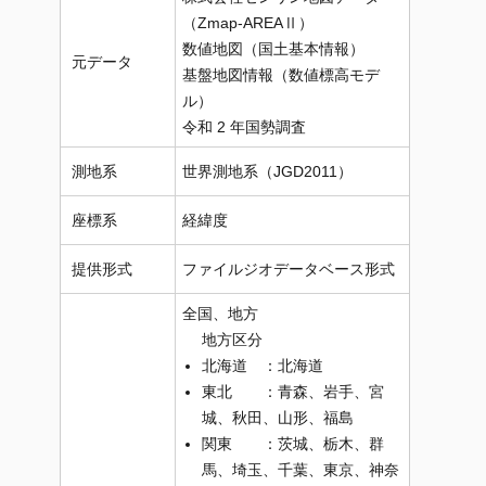
（Zmap-AREAⅡ）
数値地図（国土基本情報）
元データ
基盤地図情報（数値標高モデ
ル）
令和 2 年国勢調査
測地系
世界測地系（JGD2011）
座標系
経緯度
提供形式
ファイルジオデータベース形式
全国、地方
地方区分
北海道 ：北海道
東北 ：青森、岩手、宮
城、秋田、山形、福島
関東 ：茨城、栃木、群
馬、埼玉、千葉、東京、神奈