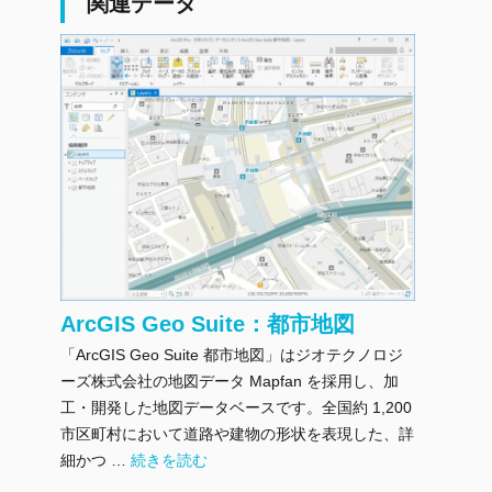
関連データ
ArcGIS Geo Suite：都市地図
「ArcGIS Geo Suite 都市地図」はジオテクノロジ
ーズ株式会社の地図データ Mapfan を採用し、加
工・開発した地図データベースです。全国約 1,200
市区町村において道路や建物の形状を表現した、詳
"ArcGIS Geo Suite：都市地図" の
細かつ …
続きを読む