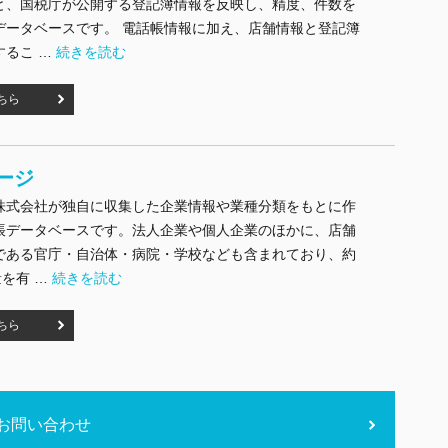
と、国税庁が公開する登記簿情報を反映し、精度、件数を
データベースです。 電話帳情報に加え、店舗情報と登記簿
"グリーンページα" の
するこ …
続きを読む
ちら
ージ
株式会社が独自に収集した企業情報や業種分類をもとに作
帳データベースです。法人企業や個人企業のほかに、店舗
である官庁・自治体・病院・学校なども含まれており、約
"グリーンページ" の
量を有 …
続きを読む
ちら
お問い合わせ