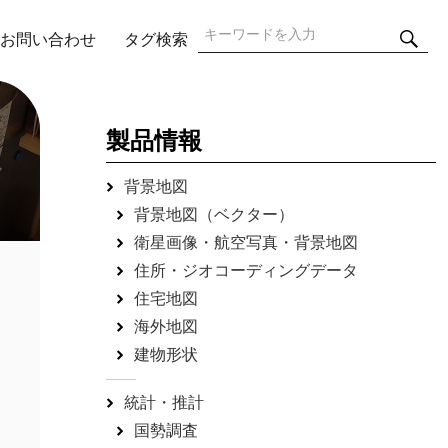
検
検
お問い合わせ
タグ検索
索
索:
製品情報
背景地図
背景地図（ベクター）
衛星画像・航空写真・背景地図
住所・ジオコーディングデータ
住宅地図
海外地図
建物形状
統計・推計
国勢調査