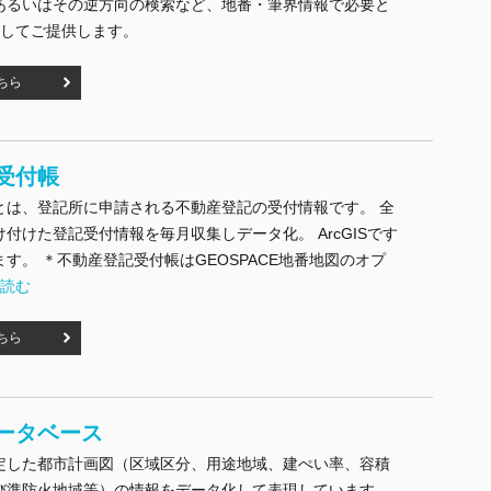
あるいはその逆方向の検索など、地番・筆界情報で必要と
としてご提供します。
ちら
受付帳
とは、登記所に申請される不動産登記の受付情報です。 全
付けた登記受付情報を毎月収集しデータ化。 ArcGISです
す。 ＊不動産登記受付帳はGEOSPACE地番地図のオプ
産登記受付帳" の
を読む
ちら
ータベース
定した都市計画図（区域区分、用途地域、建ぺい率、容積
び準防火地域等）の情報をデータ化して表現しています。