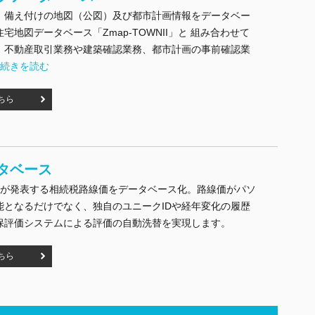
）備え付けの地図（公図）及び都市計画情報をデータベー
宅地図データベース「Zmap-TOWNII」と 組み合わせて
、不動産取引業務や建築確認業務、都市計画の事前確認業
"ブルーマップデータベース" の
…
続きを読む
ちら
タベース
庁が発表する相続税路線価をデータベース化。路線価がパソ
能となるだけでなく、独自のユニークIDや経年変化の履歴
保評価システムによる評価の自動洗替を実現します。
ちら