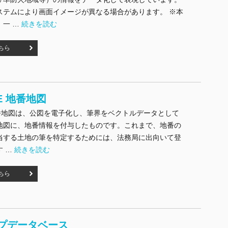
ステムにより画面イメージが異なる場合があります。 ※本
"都市計画データベース" の
、一 …
続きを読む
ちら
CE 地番地図
 地番地図は、公図を電子化し、筆界をベクトルデータとして
地図に、地番情報を付与したものです。これまで、地番の
当する土地の筆を特定するためには、法務局に出向いて登
"GEOSPACE 地番地図" の
す …
続きを読む
ちら
プデータベース