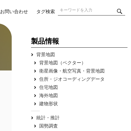
検
検
お問い合わせ
タグ検索
索
索:
製品情報
背景地図
背景地図（ベクター）
衛星画像・航空写真・背景地図
住所・ジオコーディングデータ
住宅地図
海外地図
建物形状
統計・推計
国勢調査