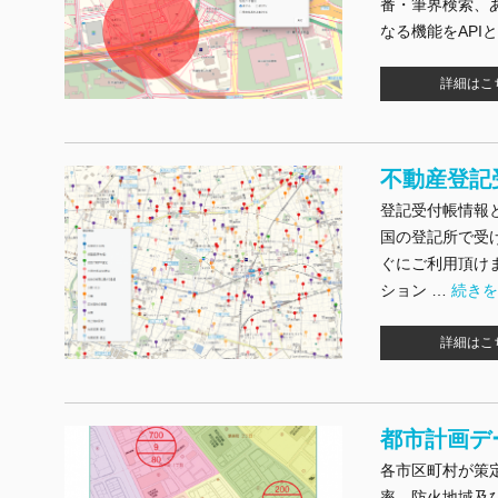
番・筆界検索、
なる機能をAPI
詳細はこ
不動産登記
登記受付帳情報
国の登記所で受け
ぐにご利用頂けま
"不動
ション …
続き
詳細はこ
都市計画デ
各市区町村が策
率、防火地域及