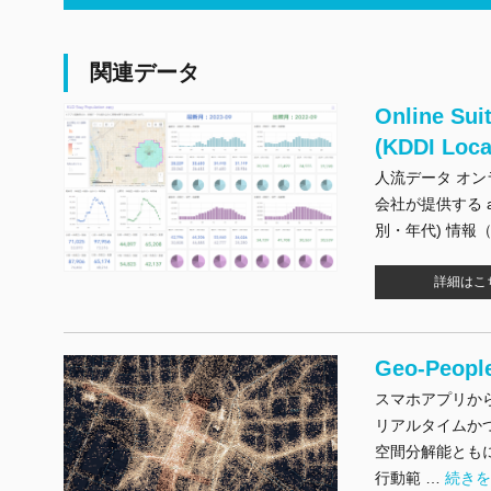
関連データ
Online 
(KDDI Loca
人流データ オンライン
会社が提供する a
別・年代) 情報
詳細はこ
Geo-Pe
スマホアプリから取
リアルタイムか
空間分解能とも
"Geo
行動範 …
続き