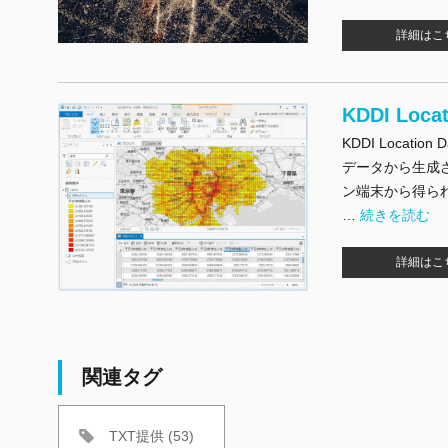
詳細はこ
KDDI Locat
KDDI Loca
データから生成
ン端末から得ら
"KDDI Locati
…
続きを読む
詳細はこ
関連タグ
TXT提供 (53)