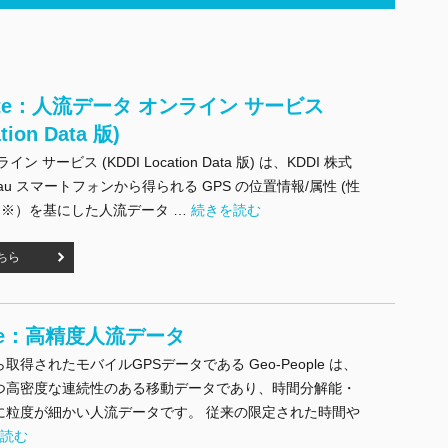
Suite：人流データ オンライン サービス
tion Data 版)
 サービス (KDDI Location Data 版) は、KDDI 株式
u スマートフォンから得られる GPS の位置情報/属性 (性
"Online Suite：人流データ オンライン サービス
（※）を基にした人流データ …
続きを読む
ちら
ople：高精度人流データ
得されたモバイルGPSデータである Geo-People は、
つ高密度な連続性のある移動データであり、時間分解能・
に粒度が細かい人流データです。 従来の限定された時間や
-People：高精度人流データ" の
を読む