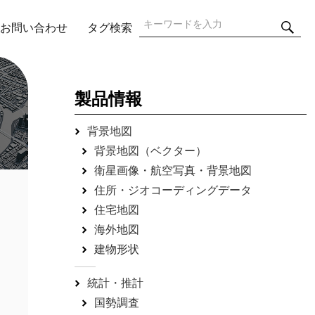
検
検
お問い合わせ
タグ検索
索
索:
製品情報
背景地図
背景地図（ベクター）
衛星画像・航空写真・背景地図
住所・ジオコーディングデータ
住宅地図
海外地図
建物形状
統計・推計
国勢調査