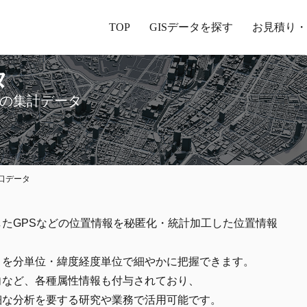
TOP
GISデータを探す
お見積り・
タ
の集計データ
口データ
たGPSなどの位置情報を秘匿化・統計加工した位置情報
きを分単位・緯度経度単位で細やかに把握できます。
向など、各種属性情報も付与されており、
細な分析を要する研究や業務で活用可能です。