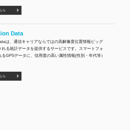
ちら
ion Data
tion Dataは、通信キャリアならではの高解像度位置情報ビッグ
される統計データを提供するサービスです。スマートフォ
れるGPSデータに、信用度の高い属性情報(性別・年代等）
on Data" の
ちら