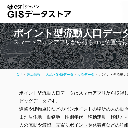
ポイント型流動人口デー
スマートフォンアプリから得られた位置情報
TOP
製品情報
人流・SNSデータ
>
人流データ
ポイント型流動人
ポイント型流動人口データはスマホアプリから取得し
ビッグデータです。
道路や建物単位などのピンポイントの場所の人の動
また居住地・勤務地・性別年代・移動速度・移動方
人の流動や滞留、立寄りポイントや発着点などの詳