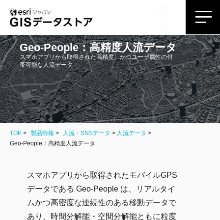
Geo-People：高精度人流データ
スマホアプリから取得された高精度、かつユーザ属性の付
帯可能な人流データ
TOP
製品情報
人流・SNSデータ
>
人流データ
Geo-People：高精度人流データ
スマホアプリから取得されたモバイルGPS
データである Geo-People は、リアルタイ
ムかつ高密度な連続性のある移動データで
あり、時間分解能・空間分解能ともに粒度