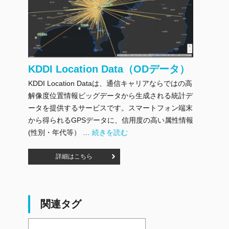
KDDI Location Data（ODデータ）
KDDI Location Dataは、通信キャリアならではの高
解像度位置情報ビッグデータから生成される統計デ
ータを提供するサービスです。スマートフォン端末
から得られるGPSデータに、信用度の高い属性情報
"KDDI Location Data（ODデータ）" の
(性別・年代等） …
続きを読む
詳細はこちら
関連タグ