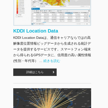
KDDI Location Data
KDDI Location Dataは、通信キャリアならではの高
解像度位置情報ビッグデータから生成される統計デ
ータを提供するサービスです。スマートフォン端末
から得られるGPSデータに、信用度の高い属性情報
"KDDI Location Data" の
(性別・年代等） …
続きを読む
詳細はこちら