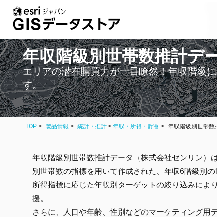
年収階級別世帯数推計デ
エリアの潜在購買力が一目瞭然！年収階級に
す。
TOP
製品情報
統計・推計
>
年収・所得・貯蓄
年収階級別世帯数
年収階級別世帯数推計データ（株式会社ゼンリン）
別世帯数の指標を用いて作成された、年収6階級別の
所得指標に応じた年収別ターゲットの絞り込みによ
援。
さらに、人口や年齢、性別などのマーケティング用