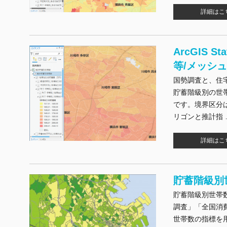
詳細はこ
ArcGIS 
等/メッシ
国勢調査と、住
貯蓄階級別の世
です。境界区分
リゴンと推計指
詳細はこ
貯蓄階級別
貯蓄階級別世帯
調査」「全国消
世帯数の指標を