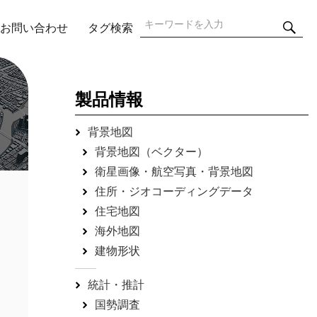
検
検
お問い合わせ
タグ検索
索
索:
製品情報
背景地図
背景地図（ベクター）
衛星画像・航空写真・背景地図
住所・ジオコーディングデータ
住宅地図
海外地図
建物形状
統計・推計
国勢調査