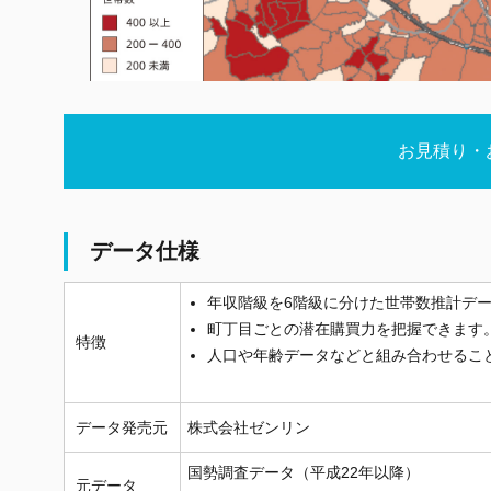
お見積り・
データ仕様
年収階級を6階級に分けた世帯数推計デ
町丁目ごとの潜在購買力を把握できます
特徴
人口や年齢データなどと組み合わせるこ
データ発売元
株式会社ゼンリン
国勢調査データ（平成22年以降）
元データ