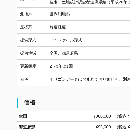
住宅・土地統計調査都道府県編（平成20年
測地系
世界測地系
座標系
緯度経度
提供形式
CSVファイル形式
提供地域
全国、都道府県
更新頻度
2～3年に1回
備考
ポリゴンデータは含まれておりません。別
価格
全国
¥960,000
（税込 ¥1
都道府県
¥96,000
（税込 ¥