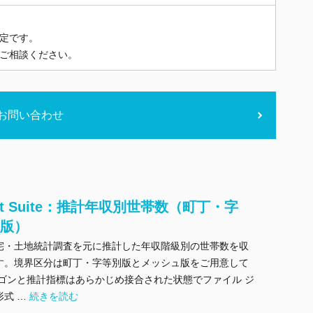
定です。
ご相談ください。
お問い合わせ
Stat Suite：推計年収別世帯数（町丁・字
ュ版）
宅・土地統計調査を元に推計した年収階級別の世帯数を収
す。境界区分は町丁・字等別版とメッシュ版をご用意して
リゴンと推計指標はあらかじめ接合された状態でファイル ジ
"ArcGIS Stat Suite：推計年収別世帯数（町丁・字等/メッシュ版）
形式 …
続きを読む