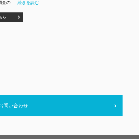
"貯蓄階級別世帯数推計データ（行政区分地図版）" の
調査の …
続きを読む
ちら
お問い合わせ