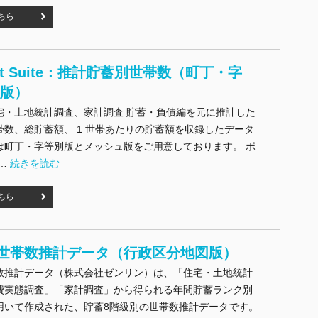
ちら
Stat Suite：推計貯蓄別世帯数（町丁・字
ュ版）
宅・土地統計調査、家計調査 貯蓄・負債編を元に推計した
帯数、総貯蓄額、 1 世帯あたりの貯蓄額を収録したデータ
は町丁・字等別版とメッシュ版をご用意しております。 ポ
"ArcGIS Stat Suite：推計貯蓄別世帯数（町丁・字等/メッシュ版）" 
 …
続きを読む
ちら
世帯数推計データ（行政区分地図版）
数推計データ（株式会社ゼンリン）は、「住宅・土地統計
費実態調査」「家計調査」から得られる年間貯蓄ランク別
用いて作成された、貯蓄8階級別の世帯数推計データです。