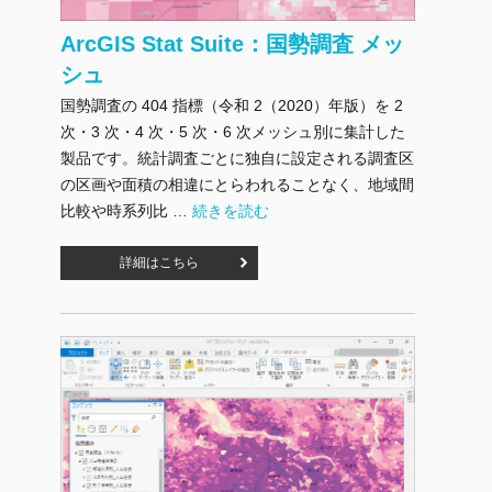
ArcGIS Stat Suite：国勢調査 メッ
シュ
国勢調査の 404 指標（令和 2（2020）年版）を 2
次・3 次・4 次・5 次・6 次メッシュ別に集計した
製品です。統計調査ごとに独自に設定される調査区
の区画や面積の相違にとらわれることなく、地域間
"ArcGIS Stat Suite：国勢調査 メッシュ" の
比較や時系列比 …
続きを読む
詳細はこちら