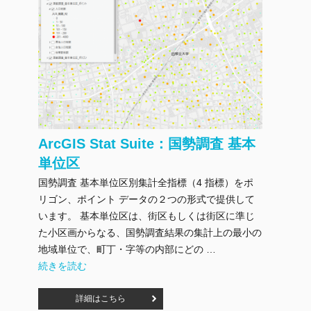
ArcGIS Stat Suite：国勢調査 基本
単位区
国勢調査 基本単位区別集計全指標（4 指標）をポ
リゴン、ポイント データの２つの形式で提供して
います。 基本単位区は、街区もしくは街区に準じ
た小区画からなる、国勢調査結果の集計上の最小の
地域単位で、町丁・字等の内部にどの …
"ArcGIS Stat Suite：国勢調査 基本単位区" の
続きを読む
詳細はこちら