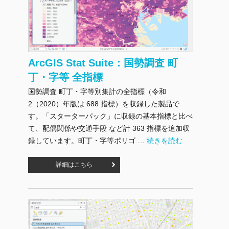
ArcGIS Stat Suite：国勢調査 町
丁・字等 全指標
国勢調査 町丁・字等別集計の全指標（令和
2（2020）年版は 688 指標）を収録した製品で
す。「スターターパック」に収録の基本指標と比べ
て、配偶関係や交通手段 など計 363 指標を追加収
"ArcGIS Stat Suit
録しています。町丁・字等ポリゴ …
続きを読む
詳細はこちら