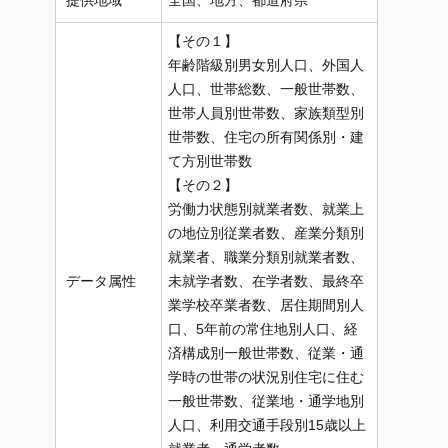
提供地域
全国、地方、都道府県
【その１】
年齢階級別男女別人口、外国人
人口、世帯総数、一般世帯数、
世帯人員別世帯数、家族類型別
世帯数、住宅の所有関係別・建
て方別世帯数
【その２】
労働力状態別就業者数、就業上
の地位別従業者数、産業分類別
就業者、職業分類別就業者数、
データ属性
未就学者数、在学者数、最終卒
業学校卒業者数、居住期間別人
口、5年前の常住地別人口、経
済構成別一般世帯数、従業・通
学時の世帯の状況別住宅に住む
一般世帯数、従業地・通学地別
人口、利用交通手段別15歳以上