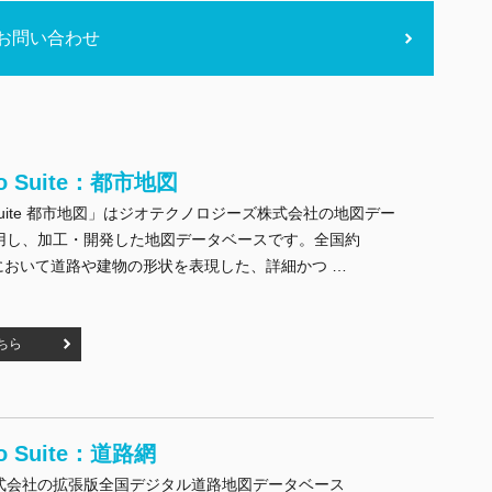
お問い合わせ
eo Suite：都市地図
eo Suite 都市地図」はジオテクノロジーズ株式会社の地図デー
 を採用し、加工・開発した地図データベースです。全国約
町村において道路や建物の形状を表現した、詳細かつ …
Suite：都市地図" の
ちら
eo Suite：道路網
式会社の拡張版全国デジタル道路地図データベース