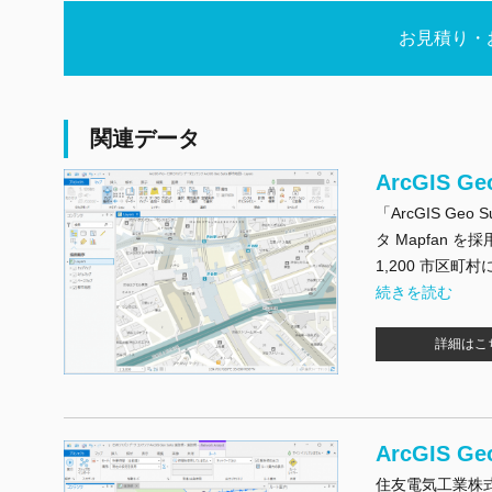
お見積り・
関連データ
ArcGIS G
「ArcGIS G
タ Mapfan
1,200 市区
"ArcGIS Geo 
続きを読む
詳細はこ
ArcGIS G
住友電気工業株