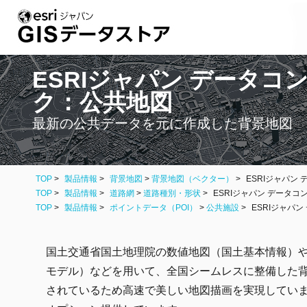
ESRIジャパン データコ
ク：公共地図
最新の公共データを元に作成した背景地図
TOP
製品情報
背景地図
>
背景地図（ベクター）
ESRIジャパン
TOP
製品情報
道路網
>
道路種別・形状
ESRIジャパン データ
TOP
製品情報
ポイントデータ（POI）
>
公共施設
ESRIジャパ
国土交通省国土地理院の数値地図（国土基本情報）
モデル）などを用いて、全国シームレスに整備した
されているため高速で美しい地図描画を実現しています。また