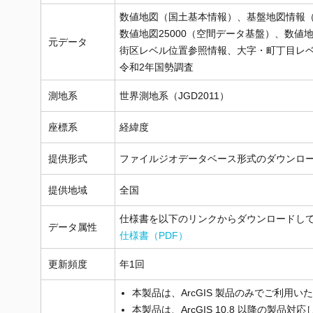
数値地図（国土基本情報）、基盤地図情報
数値地図25000（空間データ基盤）、数値地
元データ
街区レベル位置参照情報、大字・町丁目レ
令和2年国勢調査
測地系
世界測地系（JGD2011）
座標系
経緯度
提供形式
ファイルジオデータベース形式のダウンロ
提供地域
全国
仕様書を以下のリンクからダウンロードし
データ属性
仕様書（PDF）
更新頻度
年1回
本製品は、ArcGIS 製品のみでご利用い
本製品は、ArcGIS 10.8 以降の製品対