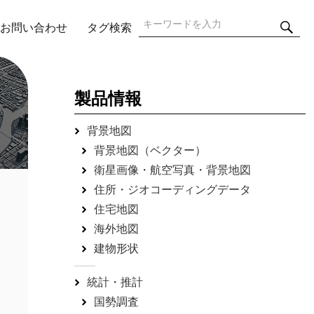
検
検
お問い合わせ
タグ検索
索
索:
製品情報
背景地図
背景地図（ベクター）
衛星画像・航空写真・背景地図
住所・ジオコーディングデータ
住宅地図
海外地図
建物形状
統計・推計
国勢調査